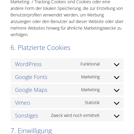
Marketing- / Tracking-Cookies sind Cookies oder eine
andere Form der lokalen Speicherung, die zur Erstellung von
Benutzerprofilen verwendet werden, um Werbung
anzuzeigen oder den Benutzer auf dieser Website oder über
mehrere Websites hinweg für ähnliche Marketingzwecke zu
verfolgen.
6. Platzierte Cookies
WordPress
Funktional
Consent
to
Google Fonts
Marketing
Consent
service
to
wordpress
Google Maps
Marketing
Consent
service
to
google-
Vimeo
Statistik
Consent
service
fonts
to
google-
Sonstiges
Zweck wird noch ermittelt
Consent
service
maps
to
vimeo
7. Einwilligung
service