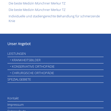
Die beste Medizin Münchner Merkur TZ
Die beste Medizin Münchner Merkur TZ
Individuelle und stadiengerechte Behandlung für schmerzende
Knie
Unser Angebot
LEISTUNGEN
• KRANKHEITSBILDER
• KONSERVATIVE ORTHOPÄDIE
• CHIRURGISCHE ORTHOPÄDIE
SPEZIALGEBIETE
Kontakt
Impressum