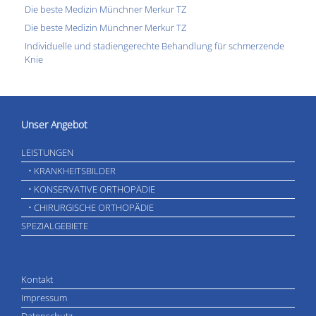
Die beste Medizin Münchner Merkur TZ
Die beste Medizin Münchner Merkur TZ
Individuelle und stadiengerechte Behandlung für schmerzende
Knie
Unser Angebot
LEISTUNGEN
• KRANKHEITSBILDER
• KONSERVATIVE ORTHOPÄDIE
• CHIRURGISCHE ORTHOPÄDIE
SPEZIALGEBIETE
Kontakt
Impressum