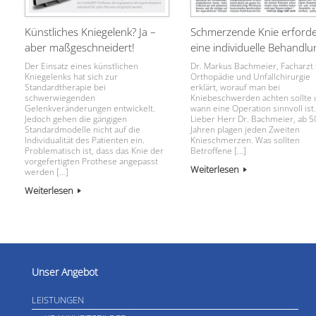
Künstliches Kniegelenk? Ja –
Schmerzende Knie erford
aber maßgeschneidert!
eine individuelle Behandlu
Der Einsatz eines künstlichen
Dr. Markus Bachmeier, Facharzt 
Kniegelenks hat sich zur
Orthopädie und Unfallchirurgie
Standardtherapie bei
erklärt, worauf man bei
schwerwiegenden
Kniebeschwerden achten sollte 
Gelenkveränderungen entwickelt.
wann eine Operation sinnvoll ist.
Jedoch gehen die gängigen
Lieber Herr Dr. Bachmeier, ab 5
Standardmodelle nicht auf die
Jahren plagen jeden Zweiten
Individualität des Patienten ein.
Knieschmerzen. Was sollten
Problematisch ist, dass das Knie der
Betroffene […]
vorgefertigten Prothese angepasst
Weiterlesen
werden […]
Weiterlesen
Unser Angebot
LEISTUNGEN