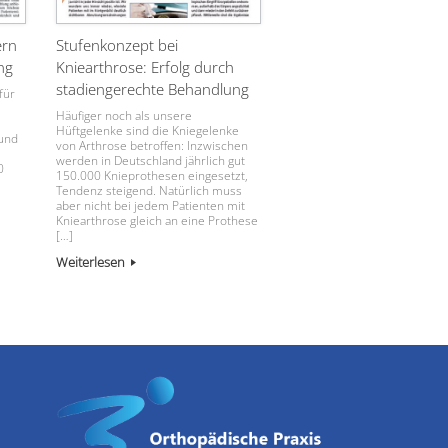
ern
Stufenkonzept bei
ng
Kniearthrose: Erfolg durch
stadiengerechte Behandlung
für
Häufiger noch als unsere
Hüftgelenke sind die Kniegelenke
und
von Arthrose betroffen: Inzwischen
werden in Deutschland jährlich gut
0
150.000 Knieprothesen eingesetzt,
Tendenz steigend. Natürlich muss
aber nicht bei jedem Patienten mit
Kniearthrose gleich an eine Prothese
[…]
Weiterlesen