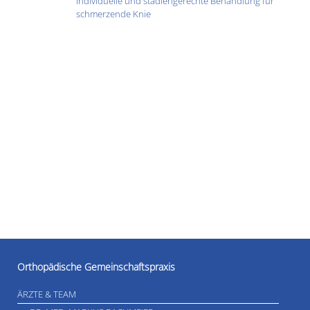
Individuelle und stadiengerechte Behandlung für
schmerzende Knie
Orthopädische Gemeinschaftspraxis
ÄRZTE & TEAM