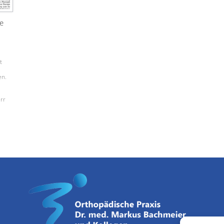
e
t
en.
rr